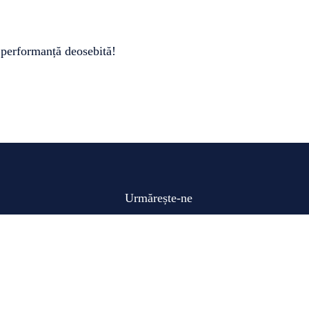
ă performanță deosebită!
Urmărește-ne
ă