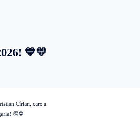
26! 💙💛
istian Cîrlan, care a
lgaria! 👏⚽