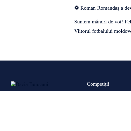
⚽ Roman Romandaș a deven
Suntem mândri de voi! Felic
Viitorul fotbalului moldov
Competiții
Seniori
Liga Tineret
Juniori
Copii