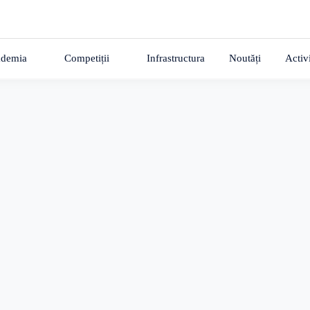
demia
Competiții
Infrastructura
Noutăți
Activi