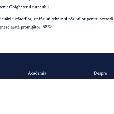
it Golgheterul turneului.
itări jucătorilor, staff-ului tehnic și părinților pentru aceast
enesc arată promițător! 💙💛
Academia
Despre
Antrenori
Prima echip
Orarul Antrenamentelor
Noutăți
Dezvoltare
Contacte
Programe
Despre Noi