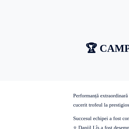
🏆 CAMP
Performanță extraordinară 
cucerit trofeul la prestig
Succesul echipei a fost com
⭐ Daniil Lîs a fost desemn