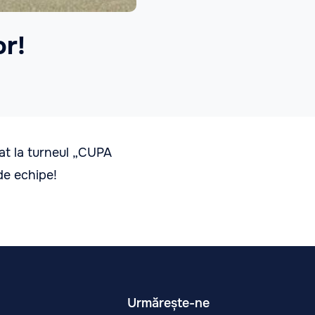
or!
pat la turneul „CUPA
de echipe!
Urmărește-ne