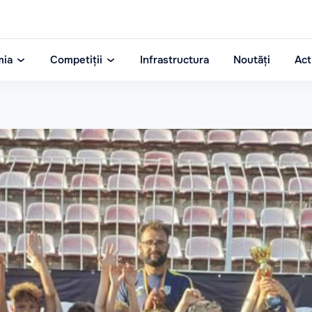
mia
Competiții
Infrastructura
Noutăți
Act