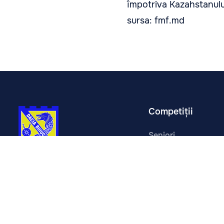
împotriva Kazahstanului
sursa: fmf.md
Competiții
Seniori
Liga Tineret
Juniori
Copii
Cupa FMF U16