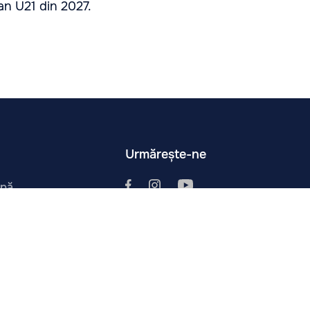
an U21 din 2027.
Urmărește-ne
ipă
i
tura