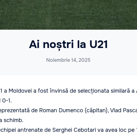
Ai noștri la U21
Noiembrie 14, 2025
1 a Moldovei a fost învinsă de selecționata similară a 
d 0-1.
eprezentată de Roman Dumenco (căpitan), Vlad Pascari,
la schimb.
chipei antrenate de Serghei Cebotari va avea loc pe 1