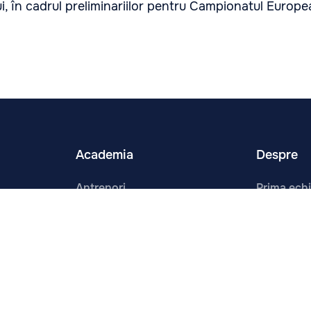
, în cadrul preliminariilor pentru Campionatul Europe
Academia
Despre
Antrenori
Prima ech
Orarul Antrenamentelor
Noutăți
Dezvoltare
Contacte
Programe
Despre No
Cadrul Legal
Infrastruc