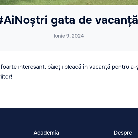
#AiNoștri gata de vacanță
Iunie 9, 2024
foarte interesant, băieții pleacă în vacanță pentru a-și
itor!
Academia
Despre