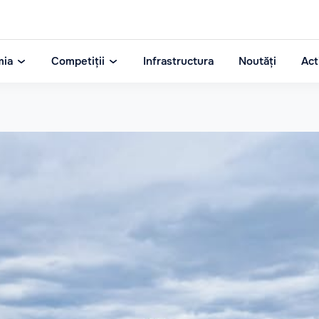
mia
Competiții
Infrastructura
Noutăți
Act