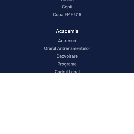
Copii
Cupa FMF U16
Academia
Antrenori
Orarul Antrenamentelor
Dezvoltare
Programe
Cadrul Legal
Despre
Prima echipă
Noutăți
Contacte
Despre Noi
Infrastructura