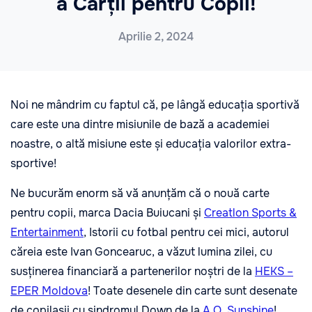
a Cărții pentru Copii!
Aprilie 2, 2024
Noi ne mândrim cu faptul că, pe lângă educația sportivă
care este una dintre misiunile de bază a academiei
noastre, o altă misiune este și educația valorilor extra-
sportive!
Ne bucurăm enorm să vă anunțăm că o nouă carte
pentru copii, marca Dacia Buiucani și
Creatlon Sports &
Entertainment
, Istorii cu fotbal pentru cei mici, autorul
căreia este Ivan Goncearuc, a văzut lumina zilei, cu
susținerea financiară a partenerilor noștri de la
HEKS –
EPER Moldova
! Toate desenele din carte sunt desenate
de copilașii cu sindromul Down de la
A.O. Sunshine
!