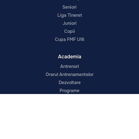
Seniori
Liga Tineret
Juniori
Copii
Cupa FMF U16
Academia
Antrenori
Orarul Antrenamentelor
Dezvoltare
Programe
Cadrul Legal
Despre
Prima echipă
Noutăți