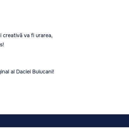
 creativă va fi urarea,
s!
inal al Daciei Buiucani!