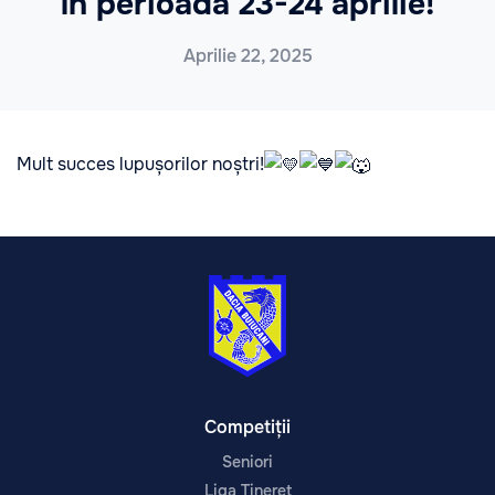
în perioada 23-24 aprilie!
Aprilie 22, 2025
Mult succes lupușorilor noștri!
Competiții
Seniori
Liga Tineret