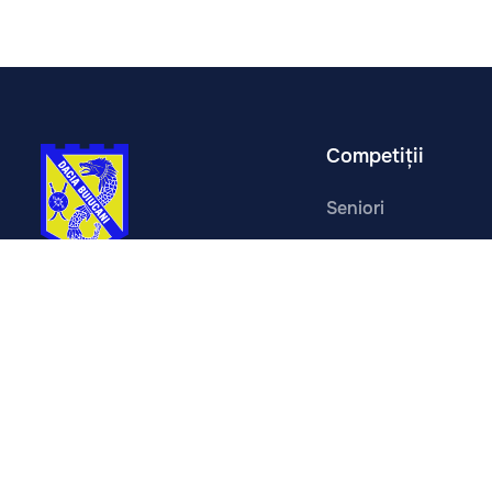
Competiții
Seniori
Liga Tineret
Juniori
Copii
Cupa FMF U16