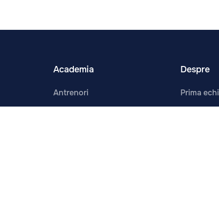
Academia
Despre
Antrenori
Prima ech
Orarul Antrenamentelor
Noutăți
Dezvoltare
Contacte
Programe
Despre No
Cadrul Legal
Infrastruc