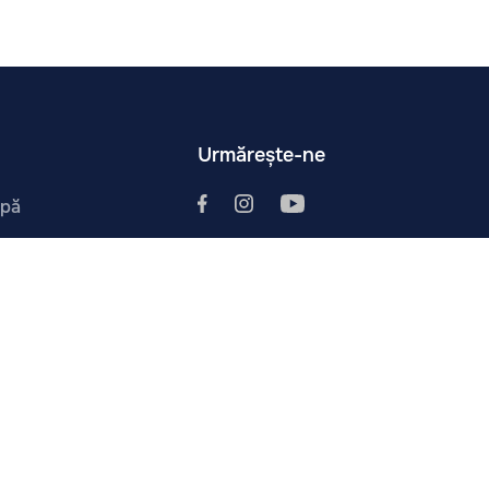
Urmărește-ne
ipă
i
tura