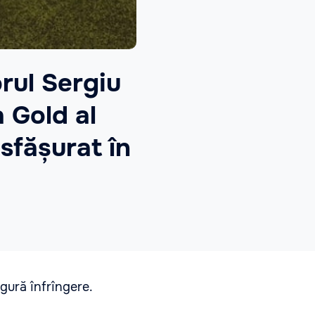
rul Sergiu
a Gold al
sfășurat în
ngură înfrîngere.