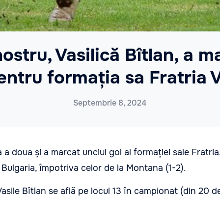
nostru, Vasilică Bîtlan, a m
entru formația sa Fratria 
Septembrie 8, 2024
za a doua și a marcat unciul gol al formației sale Fratri
 Bulgaria, împotriva celor de la Montana (1-2).
asile Bîtlan se află pe locul 13 în campionat (din 20 d