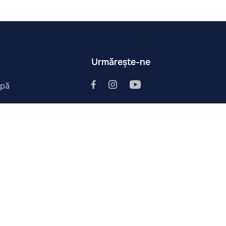
Urmărește-ne
ipă
i
tura
str. Ghidighici 1/1, mun. Chișinău, Moldova, 2069