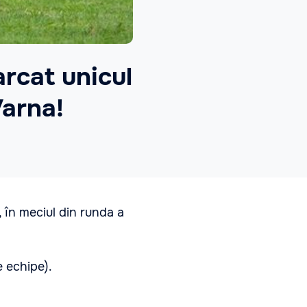
arcat unicul
Varna!
a, în meciul din runda a
e echipe).