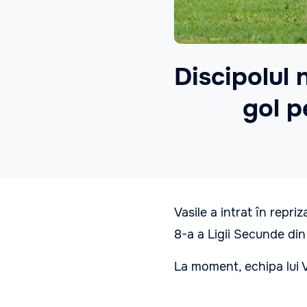
Discipolul 
gol p
Vasile a intrat în repri
8-a a Ligii Secunde din
La moment, echipa lui V