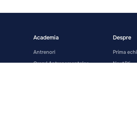
Academia
Despre
Antrenori
Prima ech
Orarul Antrenamentelor
Noutăți
Dezvoltare
Contacte
Programe
Despre No
Cadrul Legal
Infrastruc
e.