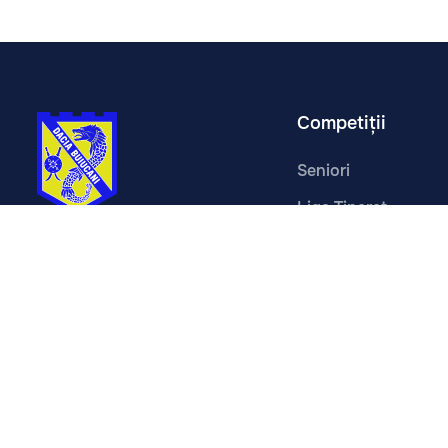
Competiții
Seniori
Liga Tineret
Juniori
Copii
Cupa FMF U16
© 2026 CSCT Dacia Buiucani. Toate drepturile rezervat