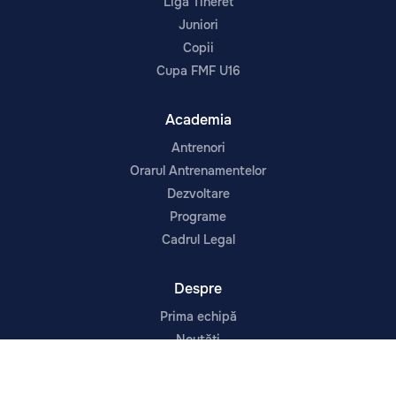
Liga Tineret
Juniori
Copii
Cupa FMF U16
Academia
Antrenori
Orarul Antrenamentelor
Dezvoltare
Programe
Cadrul Legal
Despre
Prima echipă
Noutăți
Contacte
Despre Noi