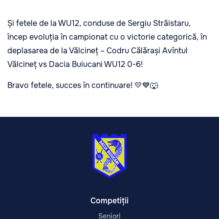
Și fetele de la WU12, conduse de Sergiu Străistaru,
încep evoluția în campionat cu o victorie categorică, în
deplasarea de la Vălcineț – Codru Călărași Avîntul
Vălcineț vs Dacia Buiucani WU12 0-6!
Bravo fetele, succes în continuare! 💛💙🐺
Competiții
Seniori