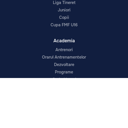
Liga Tineret
Juniori
Copii
Cupa FMF U16
Academia
Antrenori
Orarul Antrenamentelor
Dezvoltare
Programe
Cadrul Legal
Despre
Prima echipă
Noutăți
Contacte
Despre Noi