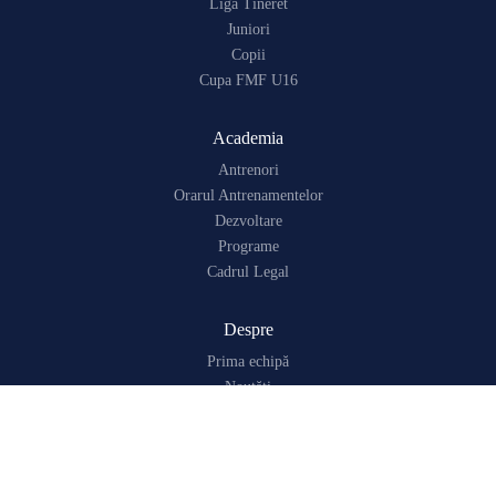
Liga Tineret
Juniori
Copii
Cupa FMF U16
Academia
Antrenori
Orarul Antrenamentelor
Dezvoltare
Programe
Cadrul Legal
Despre
Prima echipă
Noutăți
Contacte
Despre Noi
Infrastructura