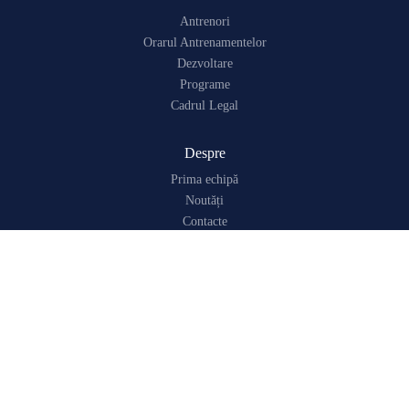
Antrenori
Orarul Antrenamentelor
Dezvoltare
Programe
Cadrul Legal
Despre
Prima echipă
Noutăți
Contacte
Despre Noi
Infrastructura
Urmărește-ne
© 2026 CSCT Dacia Buiucani. Toate drepturile rezervate.