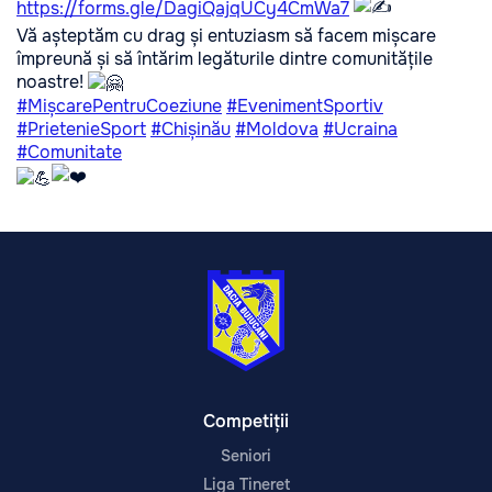
https://forms.gle/DagiQajqUCy4CmWa7
Vă așteptăm cu drag și entuziasm să facem mișcare
împreună și să întărim legăturile dintre comunitățile
noastre!
#MișcarePentruCoeziune
#EvenimentSportiv
#PrietenieSport
#Chișinău
#Moldova
#Ucraina
#Comunitate
Competiții
Seniori
Liga Tineret