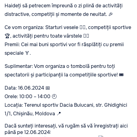
Haideți să petrecem împreună o zi plină de activități
distractive, competiții și momente de neuitat. 🎉
Ce vom organiza: Starturi vesele 🏃‍♀️, competiții sportive
🏆, activități pentru toate vârstele 🤸‍♂️
Premii: Cei mai buni sportivi vor fi răsplătiți cu premii
speciale 🏅.
Suplimentar: Vom organiza o tombolă pentru toți
spectatorii și participanții la competițiile sportive! 🎟️
Data: 16.06.2024 📅
Orele: 10:00 – 14:00 🕙
Locația: Terenul sportiv Dacia Buiucani, str. Ghidighici
1/1, Chișinău, Moldova 📍
Dacă sunteți interesați, vă rugăm să vă înregistrați aici
până pe 12.06.2024: