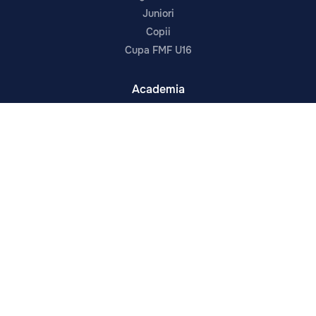
Juniori
Copii
Cupa FMF U16
Academia
Antrenori
Orarul Antrenamentelor
Dezvoltare
Programe
Cadrul Legal
Despre
Prima echipă
Noutăți
Contacte
Despre Noi