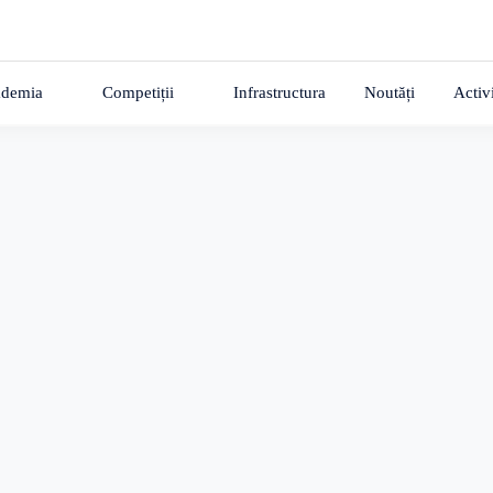
demia
Competiții
Infrastructura
Noutăți
Activi