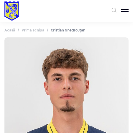
Acasă
/
Prima echipa
/
Cristian Ghedrouțan