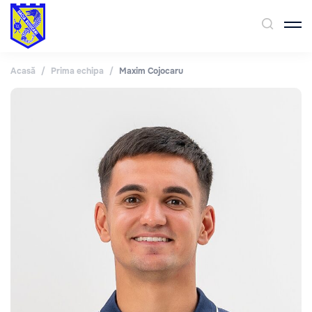
Acasă
/
Prima echipa
/
Maxim Cojocaru