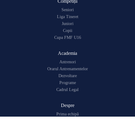
Competiții
Seniori
Liga Tineret
Juniori
Copii
Cupa FMF U16
Academia
Antrenori
Orarul Antrenamentelor
Dezvoltare
Programe
Cadrul Legal
Despre
Prima echipă
Noutăți
Contacte
Despre Noi