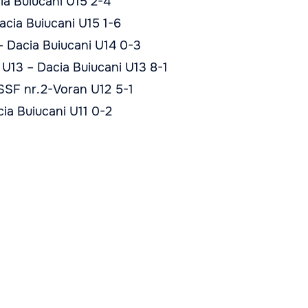
ia Buiucani U15 2-4
acia Buiucani U15 1-6
– Dacia Buiucani U14 0-3
U13 – Dacia Buiucani U13 8-1
SSF nr.2-Voran U12 5-1
ia Buiucani U11 0-2
Academia
Despre
Antrenori
Prima ech
Orarul Antrenamentelor
Noutăți