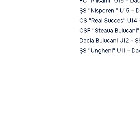
FC ”Milsami” U15 – Dac
ȘS ”Nisporeni” U15 – D
CS ”Real Succes” U14 
CSF ”Steaua Buiucani” 
Dacia Buiucani U12 – Ș
ȘS ”Ungheni” U11 – Dac
Competiții
Seniori
Liga Tineret