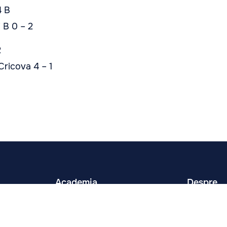
4 B
 B 0 – 2
2
Cricova 4 – 1
Academia
Despre
Antrenori
Prima ech
Orarul Antrenamentelor
Noutăți