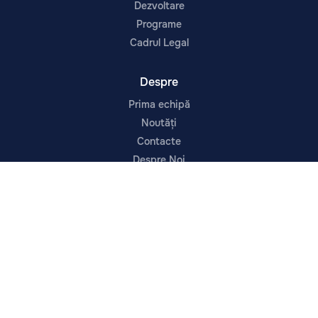
Dezvoltare
Programe
Cadrul Legal
Despre
Prima echipă
Noutăți
Contacte
Despre Noi
Infrastructura
Urmărește-ne
© 2026 CSCT Dacia Buiucani. Toate drepturile rezervate.
str. Ghidighici 1/1, mun. Chișinău, Moldova, 2069