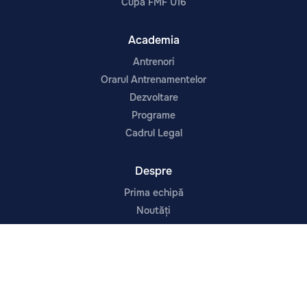
Cupa FMF U16
Academia
Antrenori
Orarul Antrenamentelor
Dezvoltare
Programe
Cadrul Legal
Despre
Prima echipă
Noutăți
Contacte
Despre Noi
Infrastructura
Urmărește-ne